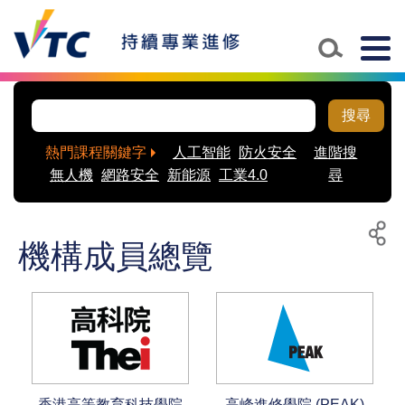
Togg
navig
搜尋
熱門課程關鍵字
人工智能
防火安全
進階搜
無人機
網路安全
新能源
工業4.0
尋
機構成員總覽
列
分
印
享
至
社
交
平
台
香港高等教育科技學院
高峰進修學院 (PEAK)