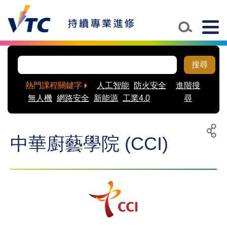
Togg
navig
搜尋
熱門課程關鍵字
人工智能
防火安全
進階搜
無人機
網路安全
新能源
工業4.0
尋
中華廚藝學院 (CCI)
列
分
印
享
至
社
交
平
台