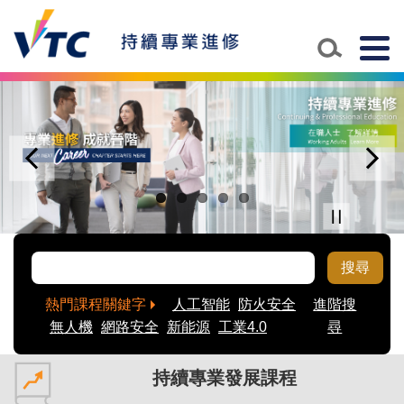
Togg
navig
搜尋
熱門課程關鍵字
人工智能
防火安全
進階搜
無人機
網路安全
新能源
工業4.0
尋
持續專業發展課程