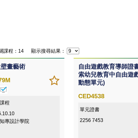
關課程：14
顯示搜尋結果：
意壁畫藝術
自由遊戲教育導師證書
索幼兒教育中自由遊
加
儲存
79M
動態單元)
入/
課程
移除
CED4538
我喜
課程
單元證書
愛的
.10.10
課程
2256 7453
知專設計學院