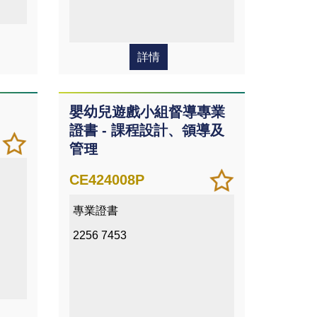
詳情
嬰幼兒遊戲小組督導專業
證書 - 課程設計、領導及
加
儲存
管理
入/
課程
移除
加
儲存
CE424008P
我喜
入/
課程
專業證書
愛的
移除
課程
我喜
2256 7453
愛的
課程