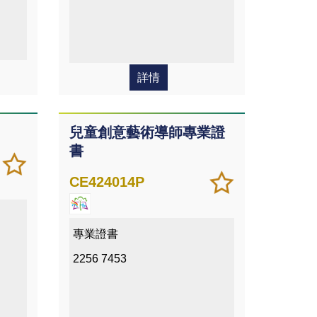
詳情
兒童創意藝術導師專業證
書
加
儲存
入/
課程
加
儲存
CE424014P
移除
入/
課程
我喜
移除
愛的
我喜
專業證書
課程
愛的
2256 7453
課程