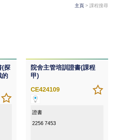
主頁
> 課程搜尋
(探
院舍主管培訓證書(課程
戲的
甲)
加
儲存
CE424109
入/
課程
加
儲存
移除
入/
課程
我喜
移除
證書
愛的
我喜
2256 7453
課程
愛的
課程