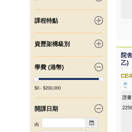
課程特點
資歷架構級別
院舍
乙)
學費 (港幣)
CE4
$0
-
$200,000
證書
225
開課日期
由