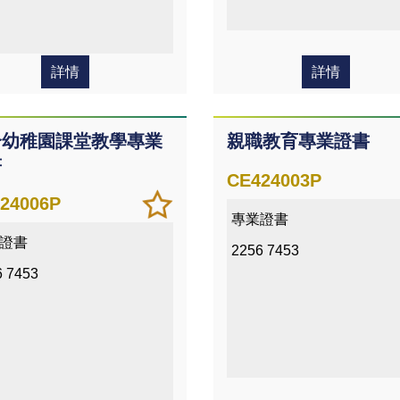
詳情
詳情
合幼稚園課堂教學專業
親職教育專業證書
書
CE424003P
加
儲存
24006P
專業證書
入/
課程
證書
移除
2256 7453
我喜
6 7453
愛的
課程