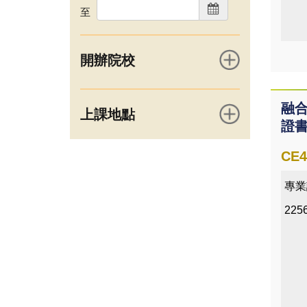
至
開辦院校
融
上課地點
證
CE4
專業
225