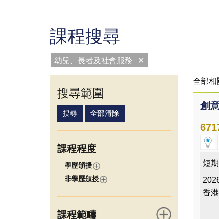
課程搜尋
幼兒、長者及社會服務
✕
全部相
搜尋範圍
創
671
課程程度
短期
學歷頒授
非學歷頒授
2026
香港
課程範疇