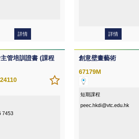
詳情
詳情
主管培訓證書 (課程
創意壁畫藝術
67179M
加
儲存
24110
入/
課程
移除
短期課程
我喜
peec.hkdi@vtc.edu.hk
愛的
6 7453
課程