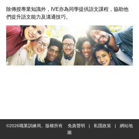
交
除傳授專業知識外，IVE亦為同學提供語文課程，協助他
平
們提升語文能力及溝通技巧。
台
©
2026
職業訓練局。版權所有
免責聲明
|
私隱政策
|
網站地
圖