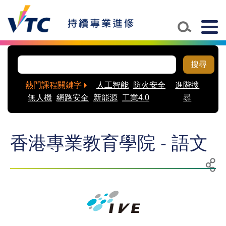
Togg
navig
搜尋
熱門課程關鍵字
人工智能
防火安全
進階搜
無人機
網路安全
新能源
工業4.0
尋
香港專業教育學院 - 語文
列
分
印
享
至
社