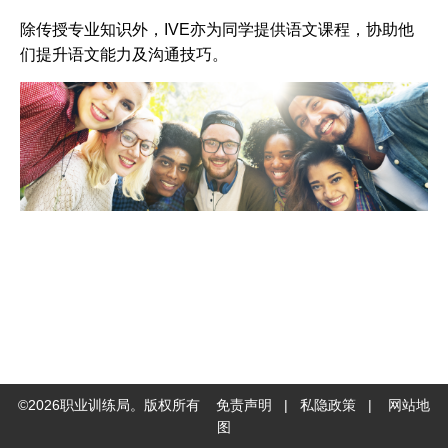
交
除传授专业知识外，IVE亦为同学提供语文课程，协助他
平
们提升语文能力及沟通技巧。
台
©
2026
职业训练局。版权所有
免责声明
|
私隐政策
|
网站地
图