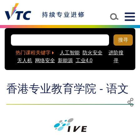
Togg
navig
搜寻
热门课程关键字
人工智能
防火安全
进阶搜
无人机
网络安全
新能源
工业4.0
寻
香港专业教育学院 - 语文
列
分
印
享
至
社