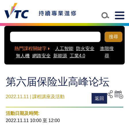
Togg
navig
搜尋
熱門課程關鍵字
人工智能
防火安全
進階搜
無人機
網路安全
新能源
工業4.0
尋
第六届保险业高峰论坛
2022.11.11 | 課程講座及活動
返回
列印
分享至
新增
社交平
活動
活動日期及時間:
台
到月
2022.11.11 10:00
至
12:00
曆