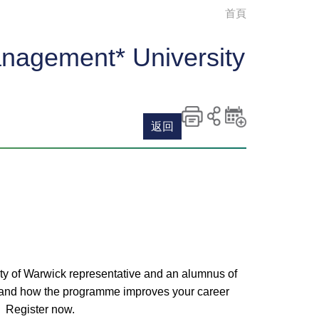
首頁
nagement* University
返回
列印
分享至
新增
社交平
活動
台
到月
曆
ty of Warwick representative and an alumnus of
, and how the programme improves your career
r. Register now.