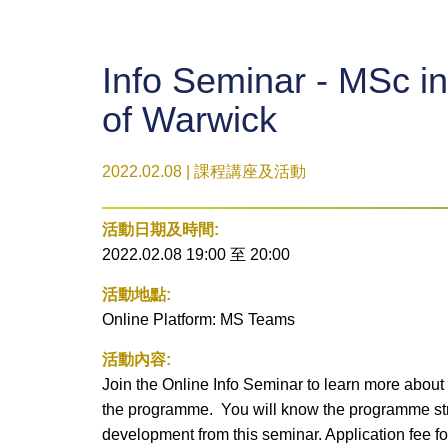
Info Seminar - MSc i
of Warwick
2022.02.08 | 課程講座及活動
活動日期及時間:
2022.02.08 19:00
至
20:00
活動地點:
Online Platform: MS Teams
活動內容:
Join the Online Info Seminar to learn more abo
the programme. You will know the programme str
development from this seminar. Application fee for