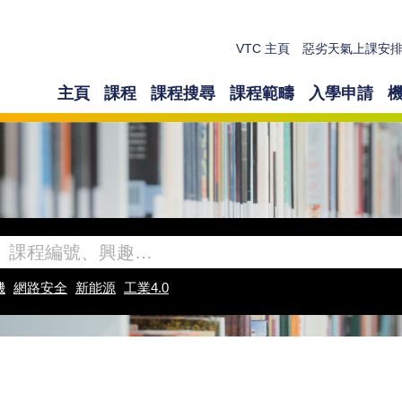
VTC 主頁
惡劣天氣上課安
主頁
課程
課程搜尋
課程範疇
入學申請
機
網路安全
新能源
工業4.0