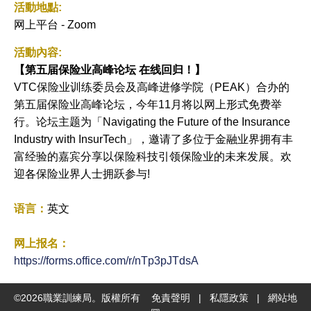
活動地點:
网上平台 - Zoom
活動內容:
【
第五届保险业高峰论坛
在线回归！】
VTC保险业训练委员会及高峰进修学院（PEAK）合办的
第五届保险业高峰论坛，今年11月将以网上形式免费举
行。论坛主题为「Navigating the Future of the Insurance
Industry with InsurTech」，邀请了多位于金融业界拥有丰
富经验的嘉宾分享以保险科技引领保险业的未来发展。欢
迎各保险业界人士拥跃参与!
语言：
英文
网上报名：
https://forms.office.com/r/nTp3pJTdsA
©
2026
職業訓練局。版權所有
免責聲明
|
私隱政策
|
網站地