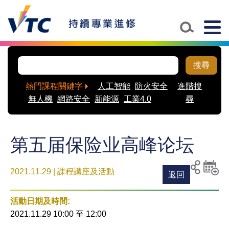
Togg
navig
搜尋
熱門課程關鍵字
人工智能
防火安全
進階搜
無人機
網路安全
新能源
工業4.0
尋
第五届保险业高峰论坛
2021.11.29 | 課程講座及活動
返回
列印
分享至
新增
社交平
活動
活動日期及時間:
台
到月
2021.11.29 10:00
至
12:00
曆