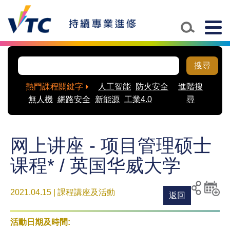
Togg
navig
搜尋
熱門課程關鍵字
人工智能
防火安全
進階搜
無人機
網路安全
新能源
工業4.0
尋
网上讲座 - 项目管理硕士
课程* / 英国华威大学
2021.04.15 | 課程講座及活動
返回
列印
分享至
新增
社交平
活動
活動日期及時間:
台
到月