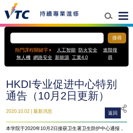
Togg
navig
搜尋
熱門課程關鍵字
人工智能
防火安全
進階搜
無人機
網路安全
新能源
工業4.0
尋
HKDI专业促进中心特别
通告（10月2日更新）
2020.10.02 | 最新消息
返回
列
分
印
享
本学院于2020年10月2日接获卫生署卫生防护中心通报，
至