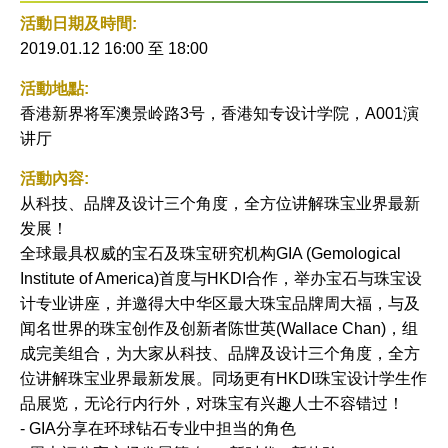
社交平
活動
活動日期及時間:
台
到月
2019.01.12 16:00
至
18:00
曆
活動地點:
香港新界将军澳景岭路3号，香港知专设计学院，A001演
讲厅
活動內容:
从科技、品牌及设计三个角度，全方位讲解珠宝业界最新
发展！
全球最具权威的宝石及珠宝研究机构GIA (Gemological
Institute of America)首度与HKDI合作，举办宝石与珠宝设
计专业讲座，并邀得大中华区最大珠宝品牌周大福，与及
闻名世界的珠宝创作及创新者陈世英(Wallace Chan)，组
成完美组合，为大家从科技、品牌及设计三个角度，全方
位讲解珠宝业界最新发展。同场更有HKDI珠宝设计学生作
品展览，无论行内行外，对珠宝有兴趣人士不容错过！
- GIA分享在环球钻石专业中担当的角色