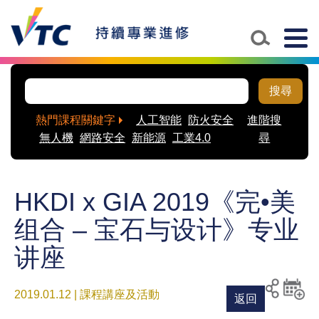
Togg
navig
搜尋
熱門課程關鍵字
人工智能
防火安全
進階搜
無人機
網路安全
新能源
工業4.0
尋
HKDI x GIA 2019《完•美
组合 – 宝石与设计》专业
讲座
2019.01.12 | 課程講座及活動
返回
列印
分享至
新增