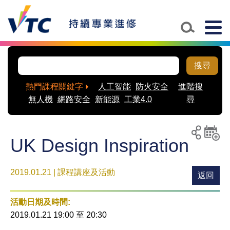
Togg
navig
搜尋
熱門課程關鍵字
人工智能
防火安全
進階搜
無人機
網路安全
新能源
工業4.0
尋
UK Design Inspiration
列印
分享至
新增
社交平
活動
2019.01.21 | 課程講座及活動
台
到月
返回
曆
活動日期及時間:
2019.01.21 19:00
至
20:30