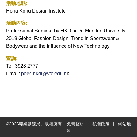
活動地點:
Hong Kong Design Institute
活動內容:
Professional Seminar by HKDI x De Montfort University
2019 Global Fashion Design: Trend in Sportswear &
Bodywear and the Influence of New Technology
查詢:
Tel: 3928 2777
Email:
peec.hkdi@vtc.edu.h
k
©
2026
職業訓練局。版權所有
免責聲明
|
私隱政策
|
網站地
圖