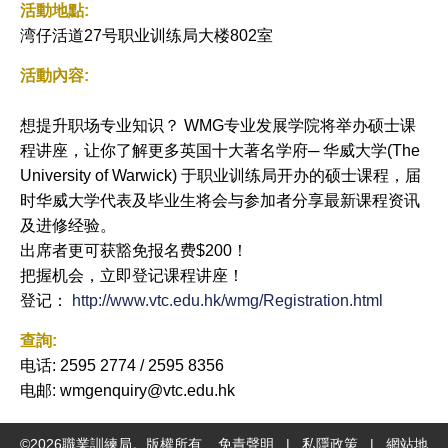
活動地點:
湾仔活道27号职业训练局大楼802室
活動內容:
想提升职场专业知识？ WMG专业发展学院将举办硕士课
程讲座，让你了解更多英国十大著名学府─ 华威大学(The
University of Warwick) 于职业训练局开办的硕士课程，届
时华威大学代表及毕业生将会与参加者分享最新课程资讯
及进修经验。
出席者更可获豁免报名费$200！
把握机会，立即登记课程讲座！
登记：
http://www.vtc.edu.hk/wmg/Registration.html
查詢:
电话: 2595 2774 / 2595 8356
电邮: wmgenquiry@vtc.edu.hk
©
2026
職業訓練局。版權所有
免責聲明
|
私隱政策
|
網站地