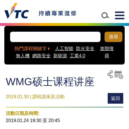
Togg
navig
搜尋
熱門課程關鍵字
人工智能
防火安全
進階搜
無人機
網路安全
新能源
工業4.0
尋
WMG硕士课程讲座
列印
分享至
新增
社交平
活動
2019.01.30 | 課程講座及活動
台
到月
返回
曆
活動日期及時間:
2019.01.24 19:30
至
20:45