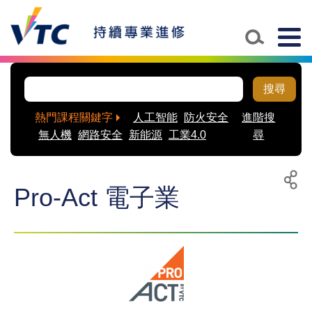
Togg
navig
搜尋
熱門課程關鍵字
人工智能
防火安全
進階搜
無人機
網路安全
新能源
工業4.0
尋
Pro-Act 電子業
列
分
印
享
至
社
交
平
台