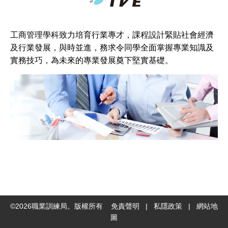
社
交
工商管理學科致力培育行業專才，課程設計緊貼社會經濟
平
及行業發展，與時並進，務求令同學全面掌握專業知識及
台
實務技巧，為未來的專業發展奠下堅實基礎。
©
2026
職業訓練局。版權所有
免責聲明
|
私隱政策
|
網站地
圖