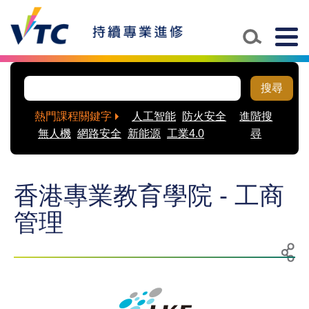
Togg
navig
搜尋
熱門課程關鍵字
人工智能
防火安全
進階搜
無人機
網路安全
新能源
工業4.0
尋
香港專業教育學院 - 工商
管理
列
分
印
享
至