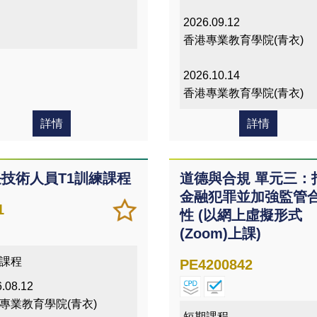
2026.09.12
香港專業教育學院(青衣)
2026.10.14
香港專業教育學院(青衣)
詳情
詳情
技術人員T1訓練課程
道德與合規 單元三：
金融犯罪並加強監管
加
儲存
1
性 (以網上虛擬形式
入/
課程
(Zoom)上課)
移除
我喜
課程
PE4200842
愛的
.08.12
課程
專業教育學院(青衣)
短期課程