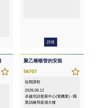
詳情
書
聚乙烯喉管的安裝
加
儲存
加
儲存
56707
入/
課程
入/
課程
短期課程
移除
移除
我喜
我喜
2026.08.12
愛的
愛的
卓越培訓發展中心(電機業) - 職
課程
課程
業訓練局葵涌大樓