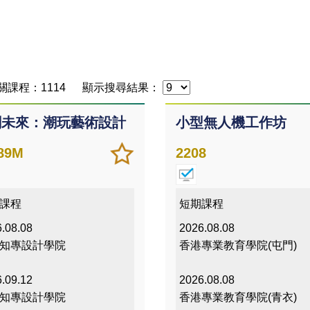
關課程：1114
顯示搜尋結果：
創未來：潮玩藝術設計
小型無人機工作坊
加
儲存
89M
2208
入/
課程
移除
我喜
課程
短期課程
愛的
.08.08
2026.08.08
課程
知專設計學院
香港專業教育學院(屯門)
.09.12
2026.08.08
知專設計學院
香港專業教育學院(青衣)