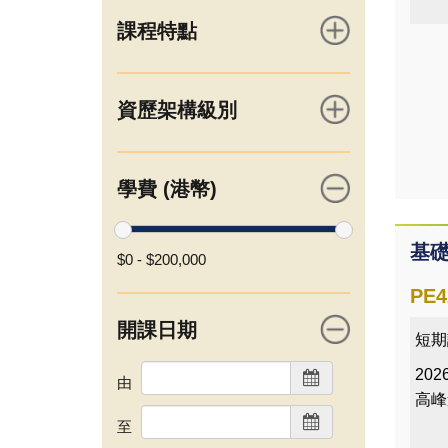
課程特點
資歷架構級別
學費 (港幣)
基
$0
-
$200,000
PE4
開課日期
短期
2026
由
高峰
至