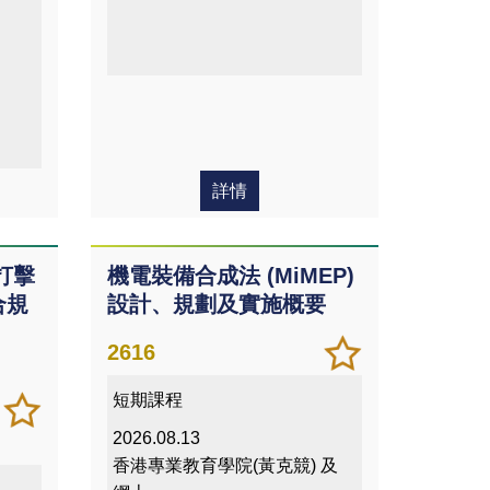
詳情
打擊
機電裝備合成法 (MiMEP)
合規
設計、規劃及實施概要
加
儲存
2616
入/
課程
短期課程
移除
加
儲存
我喜
入/
課程
2026.08.13
愛的
移除
香港專業教育學院(黃克競) 及
課程
我喜