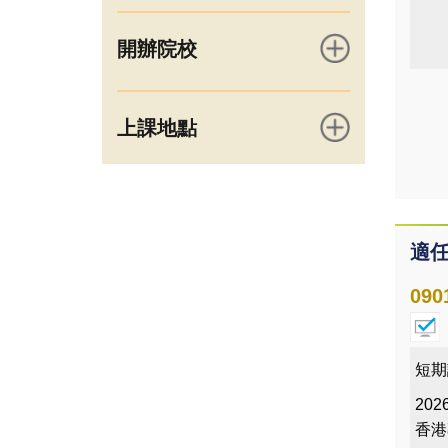
開辦院校
上課地點
適任
090
短期
2026
香港