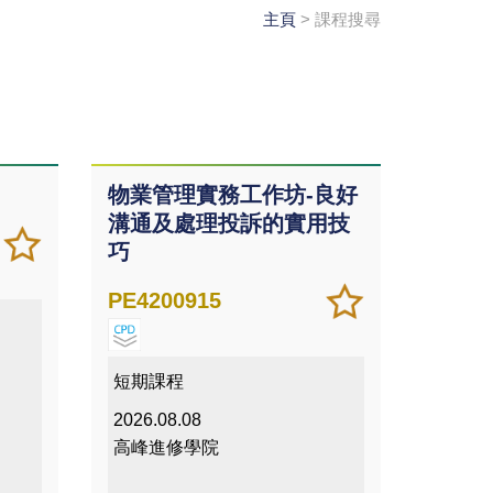
主頁
> 課程搜尋
物業管理實務工作坊-良好
溝通及處理投訴的實用技
加
儲存
巧
入/
課程
移除
加
儲存
PE4200915
我喜
入/
課程
愛的
移除
課程
我喜
短期課程
愛的
2026.08.08
課程
高峰進修學院