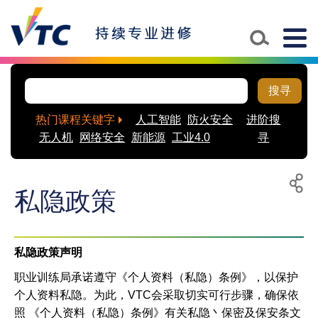
Togg
navig
搜寻
热门课程关键字
人工智能
防火安全
进阶搜
无人机
网络安全
新能源
工业4.0
寻
私隐政策
列
分
印
享
至
私隐政策声明
社
交
职业训练局承诺遵守《个人资料（私隐）条例》，以保护
平
个人资料私隐。为此，VTC会采取切实可行步骤，确保依
台
照 《个人资料（私隐）条例》有关私隐丶保密及保安条文