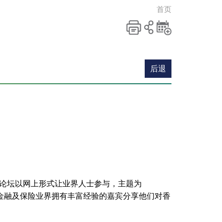
首页
列印
分享至
新增
社交平
活动
台
到月
后退
历
！论坛以网上形式让业界人士参与，主题为
entre」，邀请了多位于金融及保险业界拥有丰富经验的嘉宾分享他们对香