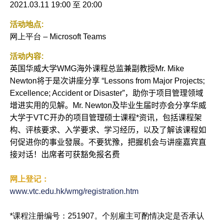
2021.03.11 19:00
至
20:00
历
活动地点:
网上平台 – Microsoft Teams
活动内容:
英国华威大学
WMG
海外课程总监兼副教授
Mr. Mike
Newton
将于是次讲座分享
“Lessons from Major Projects;
Excellence; Accident or Disaster”
，助你于项目管理领域
增进实用的见解。
Mr. Newton
及毕业生届时亦会分享华威
大学于
VTC
开办的项目管理硕士课程
*
资讯，包括课程架
构、评核要求、入学要求、学习经历，以及了解该课程如
何促进你的事业發展。不要犹豫，把握机会与讲座嘉宾直
接对话！
出席者可获豁免报名费
网上登记：
www.vtc.edu.hk/wmg/registration.htm
*课程注册编号：251907。个别雇主可酌情决定是否承认