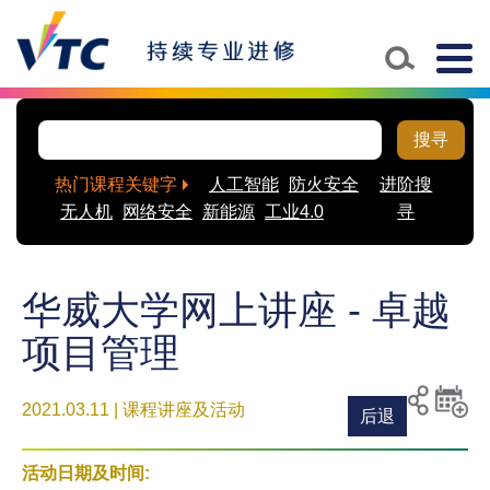
Togg
navig
搜寻
热门课程关键字
人工智能
防火安全
进阶搜
无人机
网络安全
新能源
工业4.0
寻
华威大学网上讲座 - 卓越
项目管理
2021.03.11 | 课程讲座及活动
后退
列印
分享至
新增
社交平
活动
活动日期及时间:
台
到月