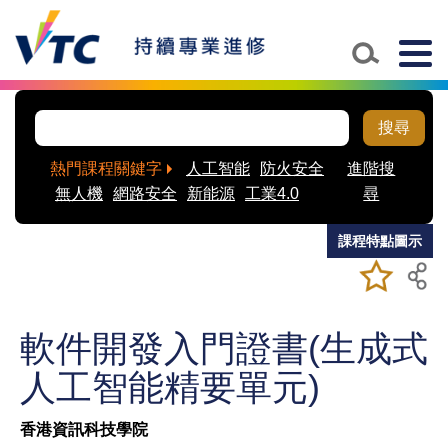
Skip to main content
Togg
navig
搜尋
熱門課程關鍵字
人工智能
防火安全
進階搜
無人機
網路安全
新能源
工業4.0
尋
課程特點圖示
加入/移除
儲存課程
我喜愛的
課程
軟件開發入門證書(生成式
人工智能精要單元)
香港資訊科技學院