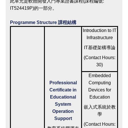
此單元是軟體開發入門專業證書課程(課程編號:
IT524419P)的一部分。
Programme Structure 課程結構
Introduction to IT
Infrastructure
IT基礎架構導論
(Contact Hours:
30)
Embedded
Professional
Computing
Certificate in
Devices for
Educational
Education
System
嵌入式系統於教
Operation
學
Support
(Contact Hours: