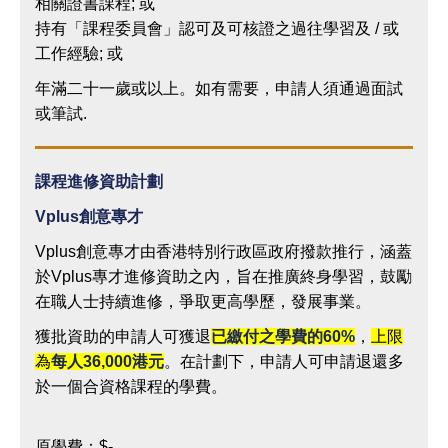
相關證書課程; 或
持有「課程委員會」認可及可核證之過往學習及 / 或
工作經驗; 或
年滿二十一歲或以上。如有需要，申請人須通過面試
或筆試.
課程進修資助計劃
Vplus
創意專才
Vplus創意專才由香港特別行政區政府撥款推行，涵蓋
於Vplus專才進修資助之內，旨在推廣終身學習，鼓勵
在職人士持續進修，爭取更高學歷，發展事業。
獲批資助的申請人可獲退
已繳付之學費的
60%
，
上限
為
每人
36,000
港元
。在計劃下，申請人可申請退還多
於一個合資格課程的學費。
原學費：$-