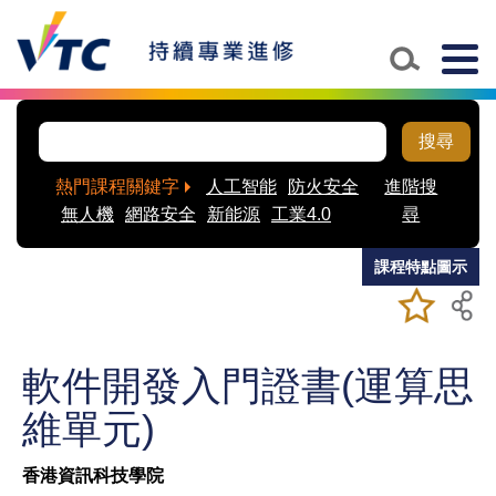
Skip to main content
Togg
navig
搜尋
熱門課程關鍵字
人工智能
防火安全
進階搜
無人機
網路安全
新能源
工業4.0
尋
課程特點圖示
加入/移除
儲存課程
我喜愛的
課程
軟件開發入門證書(運算思
維單元)
香港資訊科技學院