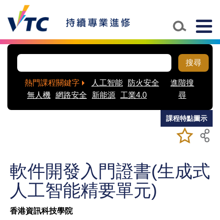
Skip to main content
Togg
navig
搜尋
熱門課程關鍵字
人工智能
防火安全
進階搜
無人機
網路安全
新能源
工業4.0
尋
課程特點圖示
加入/移除
儲存課程
我喜愛的
課程
軟件開發入門證書(生成式
人工智能精要單元)
香港資訊科技學院