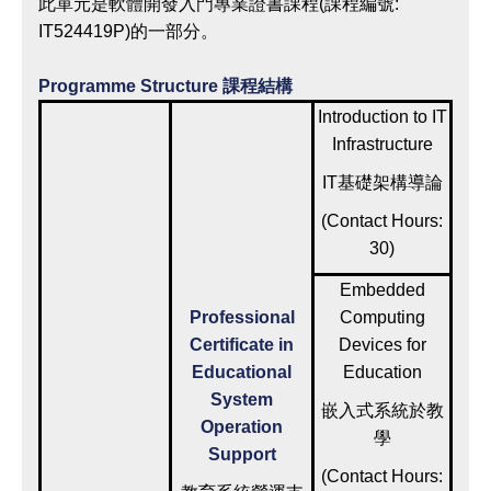
此單元是軟體開發入門專業證書課程(課程編號:
IT524419P)的一部分。
Programme Structure 課程結構
Introduction to IT
Infrastructure
IT基礎架構導論
(Contact Hours:
30)
Embedded
Professional
Computing
Certificate in
Devices for
Educational
Education
System
嵌入式系統於教
Operation
學
Support
(Contact Hours: