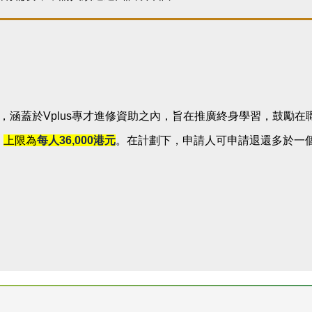
行，涵蓋於Vplus專才進修資助之內，旨在推廣終身學習，鼓
，
上限為
每人
36,000
港元
。在計劃下，申請人可申請退還多於一