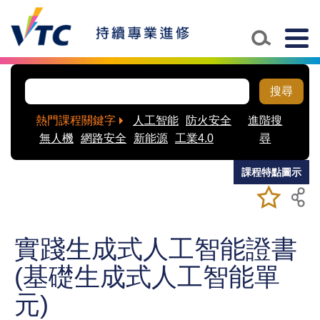
Skip to main content
Togg
navig
搜尋
熱門課程關鍵字
人工智能
防火安全
進階搜
無人機
網路安全
新能源
工業4.0
尋
課程特點圖示
加入/移除
儲存課程
我喜愛的
課程
實踐生成式人工智能證書
(基礎生成式人工智能單
元)