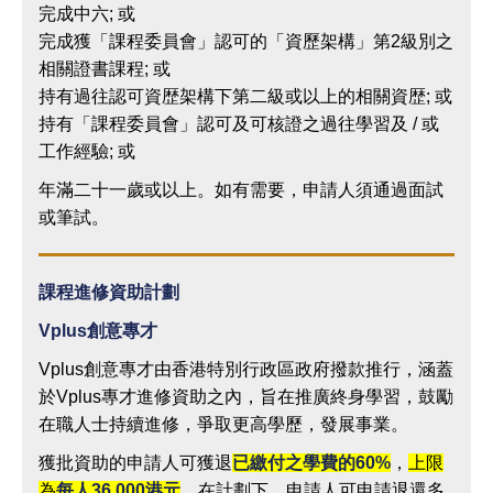
完成中六; 或
完成獲「課程委員會」認可的「資歷架構」第2級別之
相關證書課程; 或
持有過往認可資歴架構下第二級或以上的相關資歴; 或
持有「課程委員會」認可及可核證之過往學習及 / 或
工作經驗; 或
年滿二十一歲或以上。如有需要，申請人須通過面試
或筆試。
課程進修資助計劃
Vplus
創意專才
Vplus創意專才由香港特別行政區政府撥款推行，涵蓋
於Vplus專才進修資助之內，旨在推廣終身學習，鼓勵
在職人士持續進修，爭取更高學歷，發展事業。
獲批資助的申請人可獲退
已繳付之學費的
60%
，
上限
為
每人
36,000
港元
。在計劃下，申請人可申請退還多