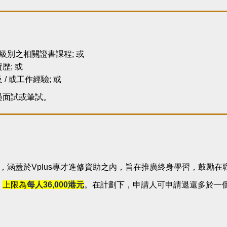
級別之相關證書課程; 或
; 或
 或工作經驗; 或
過面試或筆試。
行，涵蓋於Vplus專才進修資助之內，旨在推廣終身學習，鼓
，
上限為
每人
36,000
港元
。在計劃下，申請人可申請退還多於一