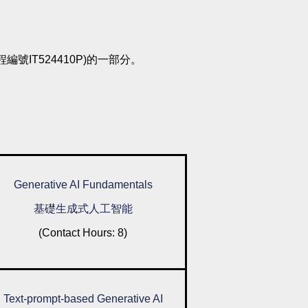
IT524410P)的一部分。
Generative AI Fundamentals
基礎生成式人工智能
(Contact Hours: 8)
Text-prompt-based Generative AI