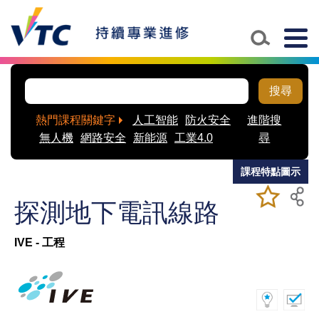
Skip to main content
Togg
navig
搜尋
熱門課程關鍵字
人工智能
防火安全
進階搜
無人機
網路安全
新能源
工業4.0
尋
課程特點圖示
加入/移除
儲存課程
探測地下電訊線路
我喜愛的
課程
IVE - 工程