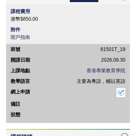
課程費用
港幣$850.00
附件
開戶指南
班
81501T_19
號
2026.09.30
開
香港專業教育學院
課
主要為粵語，輔以英語
日
期
上
課
地
點
教