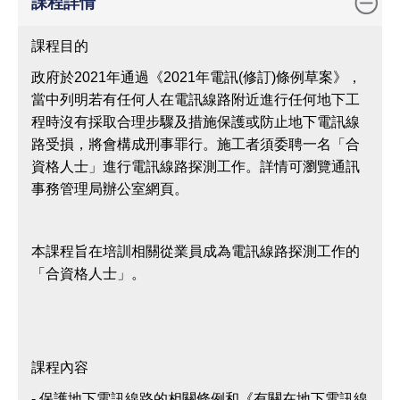
課程詳情
學
語
課程目的
言
政府於2021年通過《2021年電訊(修訂)條例草案》，
網
當中列明若有任何人在電訊線路附近進行任何地下工
上
程時沒有採取合理步驟及措施保護或防止地下電訊線
申
路受損，將會構成刑事罪行。施工者須委聘一名「合
請
資格人士」進行電訊線路探測工作。詳情可瀏覽通訊
事務管理局辦公室網頁。
備
註
狀
本課程旨在培訓相關從業員成為電訊線路探測工作的
態
「合資格人士」。
課程內容
- 保護地下電訊線路的相關條例和《有關在地下電訊線