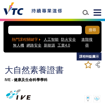
Skip to main content
Togg
navig
搜尋
熱門課程關鍵字
人工智能
防火安全
進階搜
無人機
網路安全
新能源
工業4.0
尋
課程特點圖示
加入/移除
儲存課程
大自然素養證書
我喜愛的
課程
IVE - 健康及生命科學學科