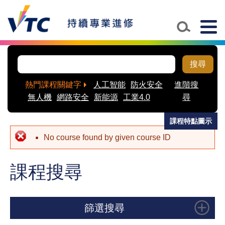
Skip to main content
Togg
navig
搜尋
熱門課程關鍵字
人工智能
防火安全
進階搜
無人機
網路安全
新能源
工業4.0
尋
課程特點圖示
No course found by given course ID
課程搜尋
篩選搜尋