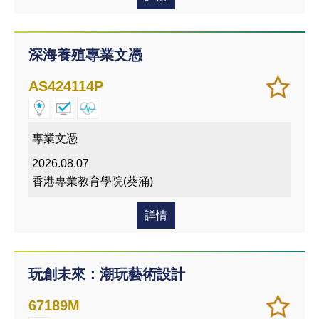
深海養殖專業文憑
加
儲存
AS424114P
入/
課程
移除
我喜
專業文憑
愛的
2026.08.07
課程
香港專業教育學院(葵涌)
詳情
玩創未來：潮玩藝術設計
加
儲存
67189M