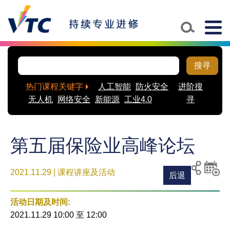
Togg
navig
搜寻
热门课程关键字
人工智能
防火安全
进阶搜
无人机
网络安全
新能源
工业4.0
寻
第五届保险业高峰论坛
2021.11.29 | 课程讲座及活动
后退
列印
分享至
新增
社交平
活动
活动日期及时间:
台
到月
2021.11.29 10:00
至
12:00
历