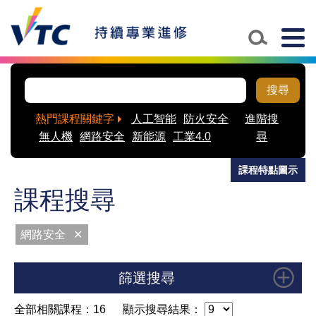
Skip to main content
Togg
navig
搜尋
熱門課程關鍵字
人工智能
防火安全
進階搜
無人機
網路安全
新能源
工業4.0
尋
課程特點圖示
課程搜尋
網路安全
✕
篩選搜尋
全部相關課程：16
顯示搜尋結果：