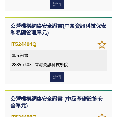
課程
詳情
公營機構網絡安全證書(中級資訊科技保安
和私隱管理單元)
加
儲存
IT524404Q
入/
課程
單元證書
移除
我喜
2835 7403 | 香港資訊科技學院
愛的
課程
詳情
公營機構網絡安全證書 (中級基礎設施安
全單元)
加
儲存