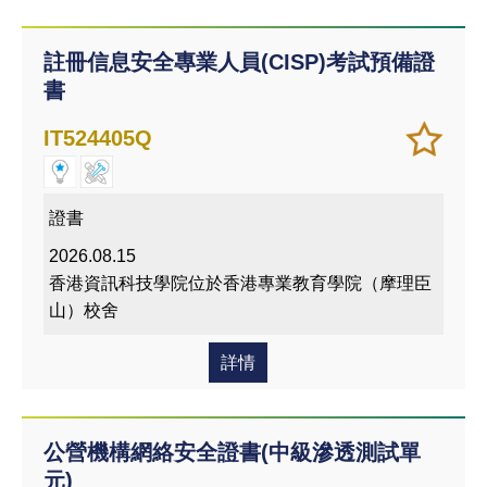
註冊信息安全專業人員(CISP)考試預備證
書
加
儲存
IT524405Q
入/
課程
移除
我喜
證書
愛的
2026.08.15
課程
香港資訊科技學院位於香港專業教育學院（摩理臣
山）校舍
詳情
公營機構網絡安全證書(中級滲透測試單
元)