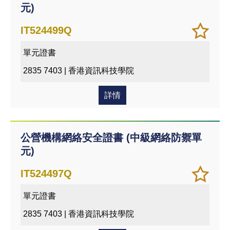
元)
加
儲存
IT524499Q
入/
課程
單元證書
移除
我喜
2835 7403 | 香港資訊科技學院
愛的
課程
詳情
公營機構網絡安全證書 (中級網絡防禦單
元)
加
儲存
IT524497Q
入/
課程
單元證書
移除
我喜
2835 7403 | 香港資訊科技學院
愛的