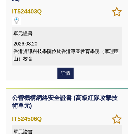
加
儲存
IT524403Q
入/
課程
移除
我喜
單元證書
愛的
2026.08.20
課程
香港資訊科技學院位於香港專業教育學院（摩理臣
山）校舍
詳情
公營機構網絡安全證書 (高級紅隊攻擊技
術單元)
加
儲存
IT524506Q
入/
課程
單元證書
移除