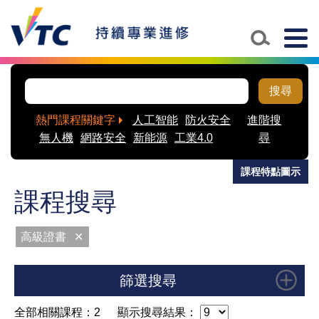
Skip to main content
Togg
navig
搜尋
熱門課程關鍵字
人工智能
防火安全
進階搜
無人機
網路安全
新能源
工業4.0
尋
課程特點圖示
課程搜尋
高級證書
✕
篩選搜尋
全部相關課程：2
顯示搜尋結果：