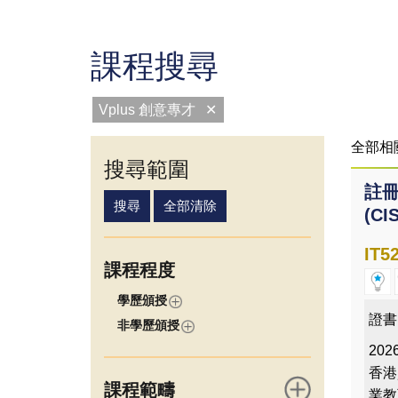
課程搜尋
Vplus 創意專才
✕
全部相
搜尋範圍
註
(C
IT5
課程程度
學歷頒授
證書
非學歷頒授
2026
香港
課程範疇
業教