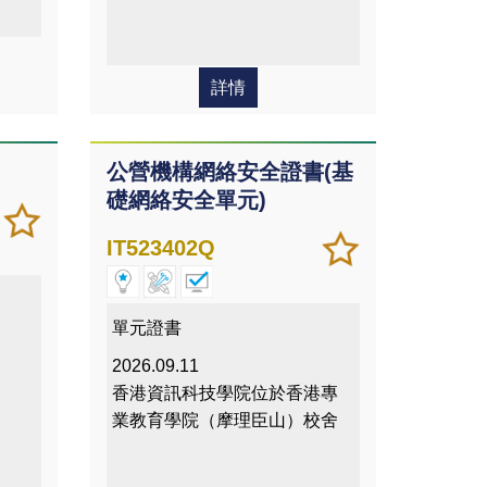
詳情
公營機構網絡安全證書(基
礎網絡安全單元)
加
儲存
入/
課程
加
儲存
IT523402Q
移除
入/
課程
我喜
移除
愛的
我喜
單元證書
課程
愛的
2026.09.11
課程
香港資訊科技學院位於香港專
業教育學院（摩理臣山）校舍