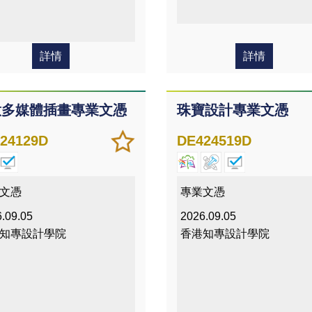
詳情
詳情
意多媒體插畫專業文憑
珠寶設計專業文憑
加
儲存
24129D
DE424519D
入/
課程
移除
我喜
文憑
專業文憑
愛的
.09.05
2026.09.05
課程
知專設計學院
香港知專設計學院