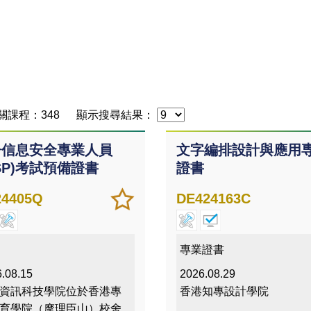
關課程：348
顯示搜尋結果：
冊信息安全專業人員
文字編排設計與應用
ISP)考試預備證書
證書
加
儲存
24405Q
DE424163C
入/
課程
移除
我喜
專業證書
愛的
.08.15
2026.08.29
課程
資訊科技學院位於香港專
香港知專設計學院
育學院（摩理臣山）校舍