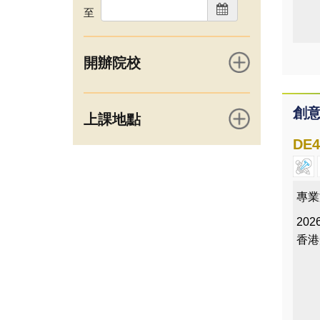
至
開辦院校
創
上課地點
DE4
專業
2026
香港