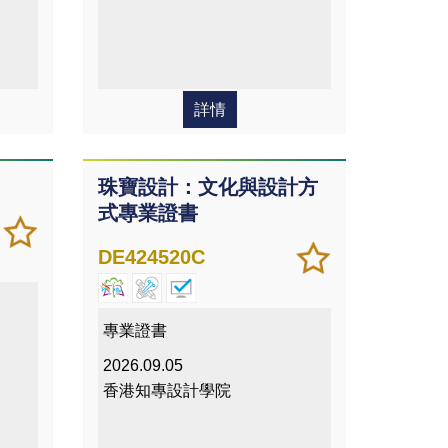
詳情
珠寶設計：文化與設計方
式專業證書
加
儲存
入/
課程
加
儲存
DE424520C
移除
入/
課程
我喜
移除
愛的
我喜
專業證書
課程
愛的
2026.09.05
課程
香港知專設計學院