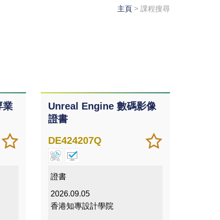
主頁
> 課程搜尋
専業
Unreal Engine 數碼影像
證書
加
儲存
加
儲存
DE424207Q
入/
課程
入/
課程
移除
移除
我喜
我喜
證書
愛的
愛的
2026.09.05
課程
課程
香港知專設計學院