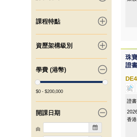
課程特點
資歷架構級別
珠
證
學費 (港幣)
DE4
$0
-
$200,000
證書
2026
開課日期
香港
由