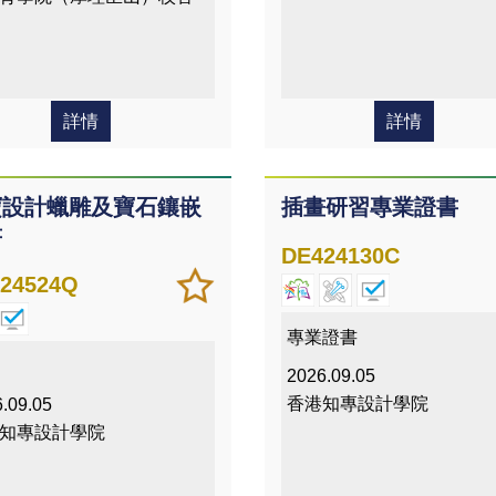
詳情
詳情
寶設計蠟雕及寶石鑲嵌
插畫研習專業證書
書
DE424130C
加
儲存
24524Q
入/
課程
移除
專業證書
我喜
2026.09.05
愛的
香港知專設計學院
.09.05
課程
知專設計學院