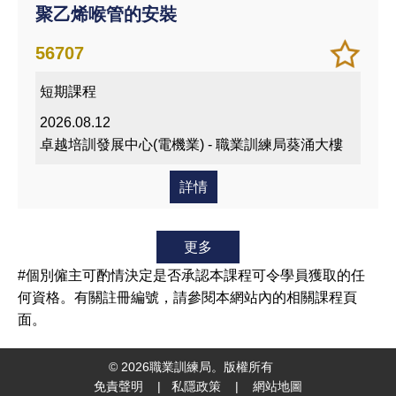
聚乙烯喉管的安裝
加
儲存
56707
入/
課程
短期課程
移除
我喜
2026.08.12
愛的
卓越培訓發展中心(電機業) - 職業訓練局葵涌大樓
課程
詳情
更多
#個別僱主可酌情決定是否承認本課程可令學員獲取的任
何資格。有關註冊編號，請參閱本網站內的相關課程頁
面。
©
2026
職業訓練局。版權所有
免責聲明
|
私隱政策
|
網站地圖