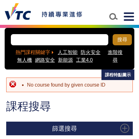
Skip to main content
Togg
navig
搜尋
熱門課程關鍵字
人工智能
防火安全
進階搜
無人機
網路安全
新能源
工業4.0
尋
課程特點圖示
No course found by given course ID
課程搜尋
篩選搜尋