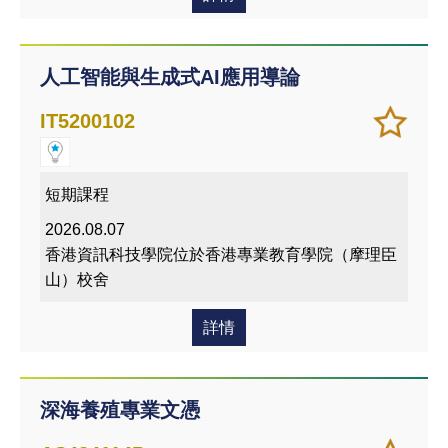
人工智能與生成式AI應用導論
加
儲存
IT5200102
入/
課程
移除
我喜
短期課程
愛的
2026.08.07
課程
香港資訊科技學院位於香港專業教育學院（摩理臣
山）校舍
詳情
深海養殖專業文憑