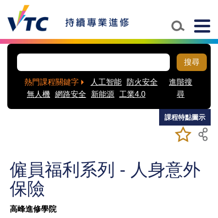
Skip to main content
Togg
navig
搜尋
熱門課程關鍵字
人工智能
防火安全
進階搜
無人機
網路安全
新能源
工業4.0
尋
課程特點圖示
加入/移除
儲存課程
我喜愛的
課程
僱員福利系列 - 人身意外
保險
高峰進修學院