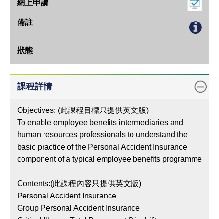
上
課
地
點
教
學
課程詳情
語
言
Objectives: (此課程目標只提供英文版)
To enable employee benefits intermediaries and
網
human resources professionals to understand the
上
basic practice of the Personal Accident Insurance
申
component of a typical employee benefits programme
請
備
Contents:(此課程內容只提供英文版)
註
Personal Accident Insurance
狀
Group Personal Accident Insurance