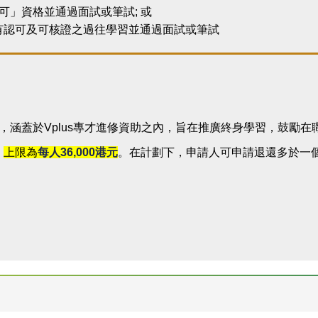
可」資格並通過面試或筆試; 或
有認可及可核證之過往學習並通過面試或筆試
行，涵蓋於Vplus專才進修資助之內，旨在推廣終身學習，鼓
，
上限為
每人
36,000
港元
。在計劃下，申請人可申請退還多於一