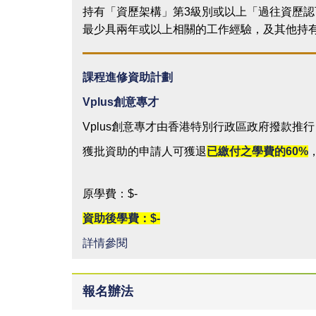
持有「資歷架構」第3級別或以上「過往資歷認
最少具兩年或以上相關的工作經驗，及其他持
課程進修資助計劃
Vplus
創意專才
Vplus創意專才由香港特別行政區政府撥款推
獲批資助的申請人可獲退
已繳付之學費的
60%
原學費：$-
資助後學費：$-
詳情參閱
報名辦法