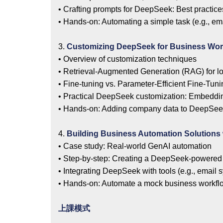
• Crafting prompts for DeepSeek: Best practice
• Hands-on: Automating a simple task (e.g., ema
3.
Customizing DeepSeek for Business Wor
• Overview of customization techniques
• Retrieval-Augmented Generation (RAG) for lo
• Fine-tuning vs. Parameter-Efficient Fine-Tun
• Practical DeepSeek customization: Embeddin
• Hands-on: Adding company data to DeepSe
4.
Building Business Automation Solutions
• Case study: Real-world GenAI automation
• Step-by-step: Creating a DeepSeek-powered 
• Integrating DeepSeek with tools (e.g., email 
• Hands-on: Automate a mock business workflo
上課模式