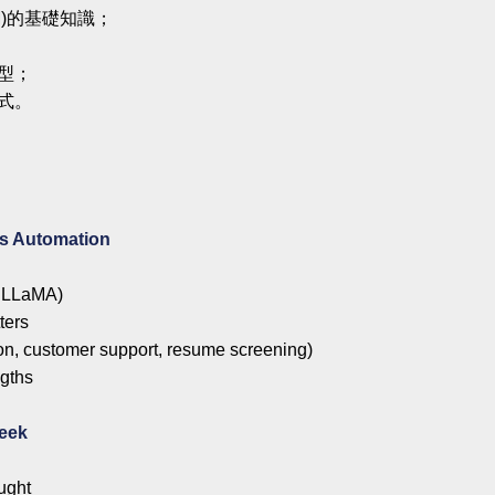
LM)的基礎知識；
模型；
程式。
ss Automation
, LLaMA)
ters
n, customer support, resume screening)
ngths
Seek
ught