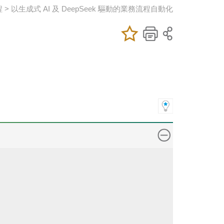
程 > 以生成式 AI 及 DeepSeek 驅動的業務流程自動化
加入/移除我喜
儲存課程
列印
愛的課程