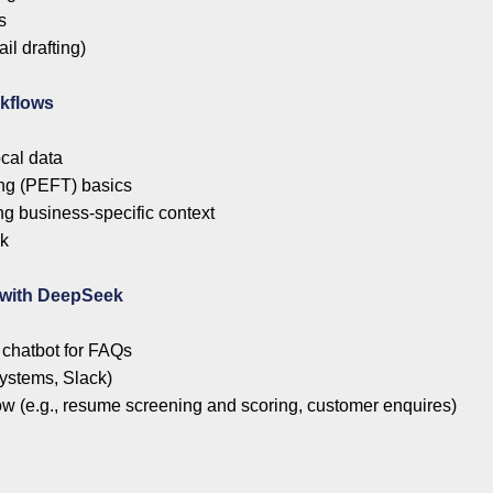
s
il drafting)
kflows
cal data
ing (PEFT) basics
g business-specific context
ek
 with DeepSeek
chatbot for FAQs
systems, Slack)
w (e.g., resume screening and scoring, customer enquires)