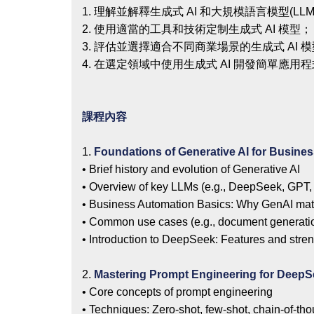
1. 理解並解釋生成式 AI 和大規模語言模型(L
2. 使用適當的工具和技術定制生成式 AI 模型；
3. 評估並選擇適合不同商業場景的生成式 AI 
4. 在選定領域中使用生成式 AI 開發簡單應用
課程內容
1.
Foundations of Generative AI for Busine
• Brief history and evolution of Generative AI
• Overview of key LLMs (e.g., DeepSeek, GPT
• Business Automation Basics: Why GenAI mat
• Common use cases (e.g., document generatio
• Introduction to DeepSeek: Features and stre
2.
Mastering Prompt Engineering for Deep
• Core concepts of prompt engineering
• Techniques: Zero-shot, few-shot, chain-of-tho