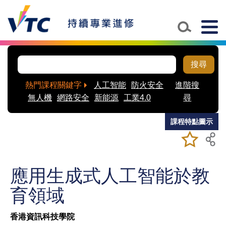
Skip to main content
Togg
navig
搜尋
熱門課程關鍵字
人工智能
防火安全
進階搜
無人機
網路安全
新能源
工業4.0
尋
課程特點圖示
加入/移除
儲存課程
我喜愛的
課程
應用生成式人工智能於教
育領域
香港資訊科技學院