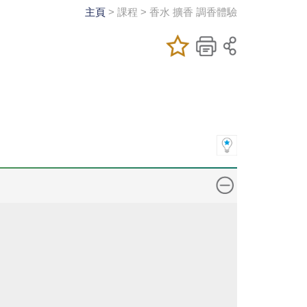
主頁
> 課程 > 香水 擴香 調香體驗
加入/移除我喜
儲存課程
列印
愛的課程