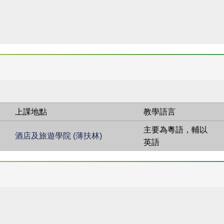
上課地點
教學語言
主要為粵語，輔以
酒店及旅遊學院 (薄扶林)
英語