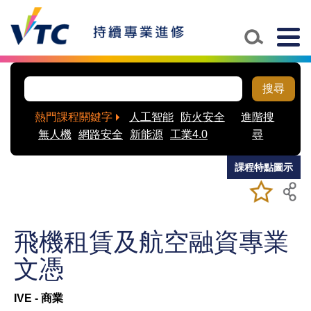
Skip to main content
Togg
navig
搜尋
熱門課程關鍵字
人工智能
防火安全
進階搜
無人機
網路安全
新能源
工業4.0
尋
課程特點圖示
加入/移除
儲存課程
我喜愛的
課程
飛機租賃及航空融資專業
文憑
IVE - 商業