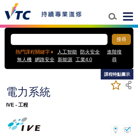
Skip to main content
Togg
navig
搜尋
熱門課程關鍵字
人工智能
防火安全
進階搜
無人機
網路安全
新能源
工業4.0
尋
課程特點圖示
加入/移除
儲存課程
電力系統
我喜愛的
課程
IVE - 工程