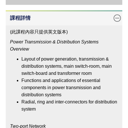
點
教
課程詳情
學
語
(此課程內容只提供英文版本)
言
Power Transmission & Distribution Systems
網
Overview
上
Layout of power generation, transmission &
申
distribution systems, main switch-room, main
請
switch-board and transformer room
備
Functions and applications of essential
註
components in power transmission and
distribution systems
狀
Radial, ring and inter-connectors for distribution
態
system
Two-port Network