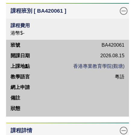
課程班別 [ BA420061 ]
課程費用
港幣$-
班
BA420061
號
2026.08.15
開
香港專業教育學院(觀塘)
課
粵語
日
期
上
課
地
點
教
課程詳情