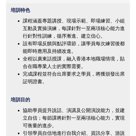
學
語
培訓特色
言
課程涵蓋專題講授、現場示範、即場練習、小組
網
互動及實操演練，每課針對一至兩項核心能力進
上
行針對性訓練，循序漸進、建立信心。
申
設有即場反饋與點評環節，讓學員每次練習後都
請
能即時應用及持續改進。
全程以廣東話授課，融入香港本地職場情境，貼
備
合在職專業人士的實際需要。
註
完成課程並符合出席要求之學員，將獲頒發出席
狀
証明證書。
態
培訓目的
協助學員提升說話、演講及公開演說能力，並建
立自信；每節課將針對一至兩項核心能力，實現
可衡量的進步。
引領學員自信地進行自我介紹、資訊分享、游說