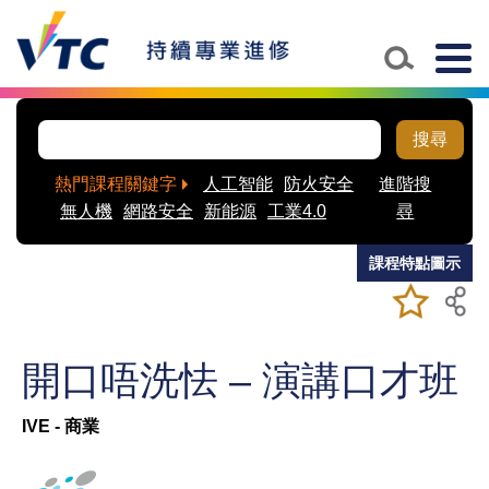
Skip to main content
Togg
navig
搜尋
熱門課程關鍵字
人工智能
防火安全
進階搜
無人機
網路安全
新能源
工業4.0
尋
課程特點圖示
加入/移除
儲存課程
我喜愛的
課程
開口唔洗怯 – 演講口才班
IVE - 商業