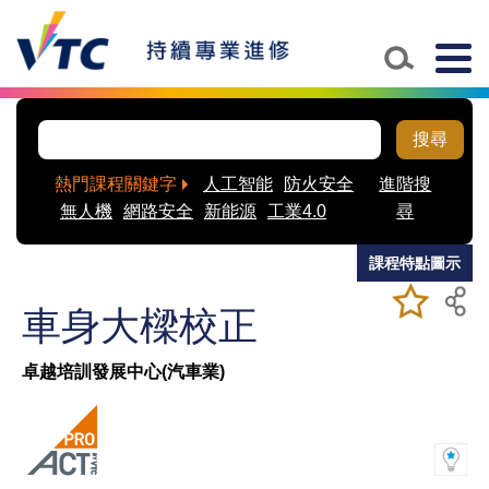
Skip to main content
Togg
navig
搜尋
熱門課程關鍵字
人工智能
防火安全
進階搜
無人機
網路安全
新能源
工業4.0
尋
課程特點圖示
加入/移除
儲存課程
車身大樑校正
我喜愛的
課程
卓越培訓發展中心(汽車業)