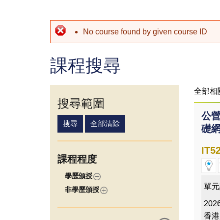
No course found by given course ID
課程搜尋
全部相
搜尋範圍
公營
礎網
IT5
課程程度
學歷頒授
單元
非學歷頒授
2026
香港