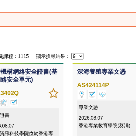
關課程：1115
顯示搜尋結果：
機構網絡安全證書(基
深海養殖專業文憑
絡安全單元)
AS424114P
加
儲存
23402Q
入/
課程
移除
專業文憑
我喜
證書
2026.08.07
愛的
香港專業教育學院(葵涌)
.08.07
課程
資訊科技學院位於香港專