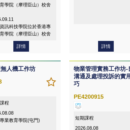
育學院（摩理臣山）校舍
.09.11
資訊科技學院位於香港專
育學院（摩理臣山）校舍
詳情
詳情
型無人機工作坊
物業管理實務工作坊-
溝通及處理投訴的實
加
儲存
8
巧
入/
課程
移除
PE4200915
我喜
課程
愛的
.08.08
課程
短期課程
專業教育學院(屯門)
2026.08.08