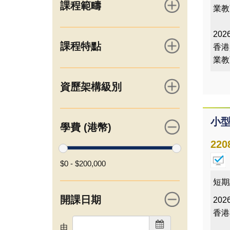
課程範疇
業教
2026
課程特點
香港
業教
資歷架構級別
小
學費 (港幣)
220
$0
-
$200,000
短期
開課日期
2026
香港
由