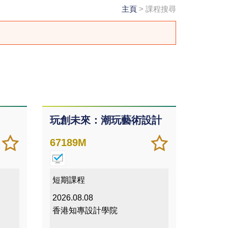
主頁
> 課程搜尋
玩創未來：潮玩藝術設計
加
儲存
加
儲存
67189M
入/
課程
入/
課程
移除
移除
我喜
我喜
短期課程
愛的
愛的
2026.08.08
課程
課程
香港知專設計學院