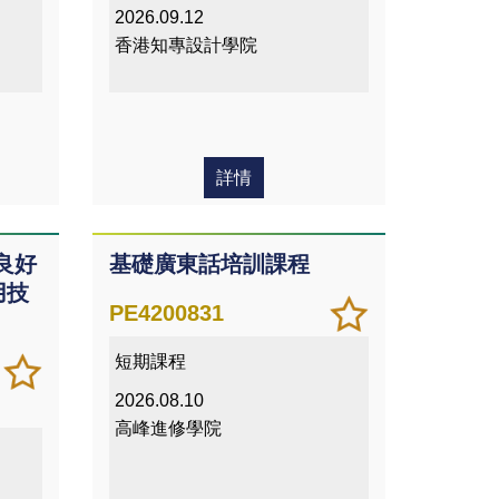
2026.09.12
香港知專設計學院
詳情
良好
基礎廣東話培訓課程
用技
加
儲存
PE4200831
入/
課程
短期課程
移除
加
儲存
我喜
入/
課程
2026.08.10
愛的
移除
高峰進修學院
課程
我喜
愛的