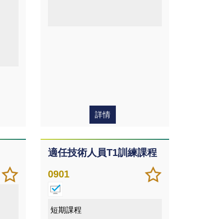
課程
詳情
適任技術人員T1訓練課程
加
儲存
加
儲存
0901
入/
課程
入/
課程
移除
移除
我喜
我喜
短期課程