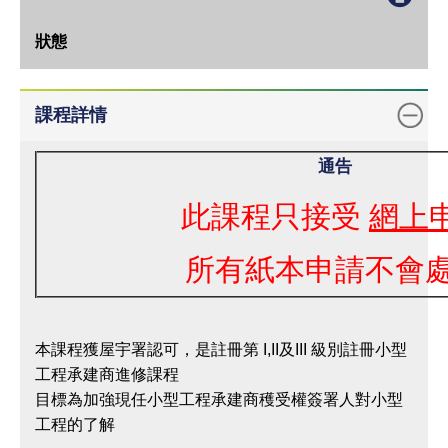
地
點
教
學
課程詳情
語
言
通告
網
此課程只接受
網上
上
申
所有紙本申請不會
請
備
註
本課程獲屋宇署認可，是註冊第 I,II及III 級別註冊小型
狀
工程承建商進修課程
態
目標為加強現任小型工程承建商穫受權簽署人對小型
工程的了解