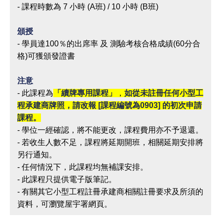
- 課程時數為 7 小時 (A班) / 10 小時 (B班)
頒授
- 學員達100％的出席率 及 測驗考核合格成績(60分合
格)可獲頒發證書
注意
- 此課程為
「續牌專用課程」
，
如從未註冊任何小型工
程承建商牌照，
請改報 [課程編號為0903] 的初次申請
課程
。
- 學位一經確認，將不能更改，課程費用亦不予退還。
- 若收生人數不足，課程將延期開班，相關延期安排將
另行通知。
- 任何情況下，此課程均無補課安排。
- 此課程只提供電子版筆記。
- 有關其它小型工程註冊承建商相關註冊要求及所須的
資料，可瀏覽屋宇署網頁。