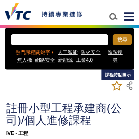
Skip to main content
Togg
navig
搜尋
熱門課程關鍵字
人工智能
防火安全
進階搜
無人機
網路安全
新能源
工業4.0
尋
課程特點圖示
加入/移除
儲存課程
我喜愛的
課程
註冊小型工程承建商(公
司)/個人進修課程
IVE - 工程