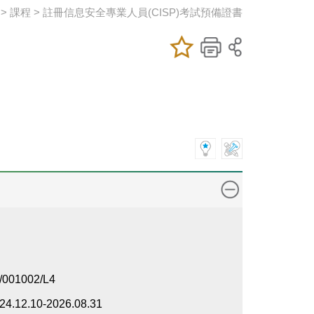
頁
> 課程 > 註冊信息安全專業人員(CISP)考試預備證書
加入/移除我喜
儲存課程
列印
愛的課程
/001002/L4
24.12.10-2026.08.31