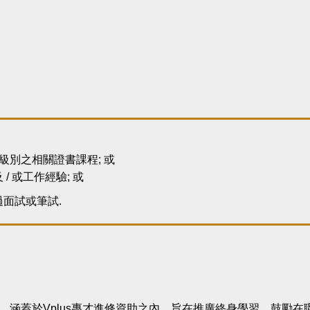
級別之相關證書課程; 或
 或工作經驗; 或
面試或筆試.
行，涵蓋於Vplus專才進修資助之內，旨在推廣終身學習，鼓