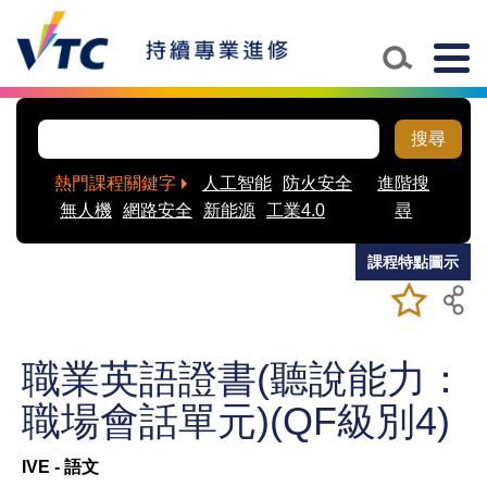
Skip to main content
Togg
navig
搜尋
熱門課程關鍵字
人工智能
防火安全
進階搜
無人機
網路安全
新能源
工業4.0
尋
課程特點圖示
加入/移除
儲存課程
我喜愛的
課程
職業英語證書(聽說能力：
職場會話單元)(QF級別4)
IVE - 語文