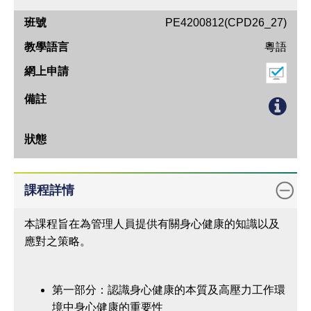
班
PE4200812(CPD26_27)
號
粵語
教
學
語
言
網
上
申
課程詳情
請
備
本課程旨在為管理人員提供有關身心健康的知識以及
註
應對之策略。
狀
態
第一部分：認識身心健康的本質及高壓力工作環
境中身心健康的重要性