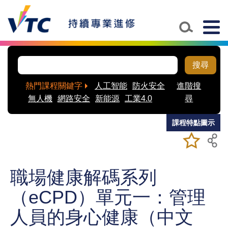
Skip to main content
Togg
navig
搜尋
熱門課程關鍵字
人工智能
防火安全
進階搜
無人機
網路安全
新能源
工業4.0
尋
課程特點圖示
加入/移除
儲存課程
我喜愛的
課程
職場健康解碼系列
（eCPD）單元一：管理
人員的身心健康（中文