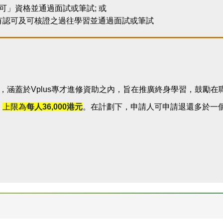
可」資格並通過面試或筆試; 或
有認可及可核證之過往學習並通過面試或筆試
行，涵蓋於Vplus專才進修資助之內，旨在推廣終身學習，鼓
，
上限為
每人
36,000
港元
。在計劃下，申請人可申請退還多於一