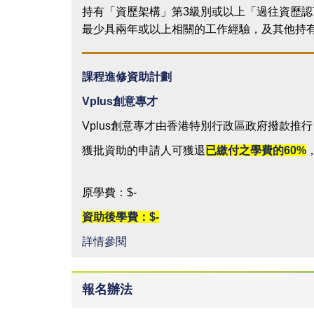
持有「資歷架構」第3級別或以上「過往資歷認
最少具兩年或以上相關的工作經驗，及其他持
課程進修資助計劃
Vplus
創意專才
Vplus創意專才由香港特別行政區政府撥款推
獲批資助的申請人可獲退
已繳付之學費的
60%
原學費：$-
資助後學費：$-
詳情參閱
報名辦法