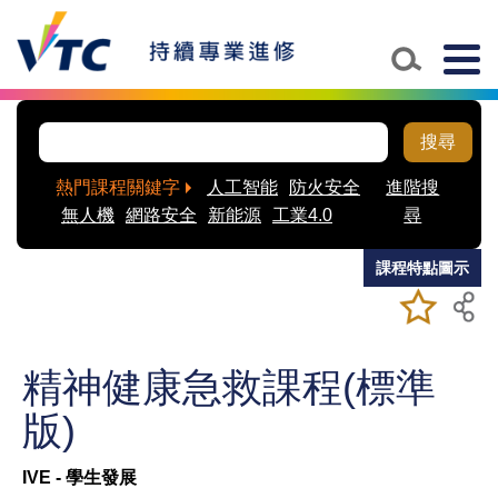
Skip to main content
Togg
navig
搜尋
熱門課程關鍵字
人工智能
防火安全
進階搜
無人機
網路安全
新能源
工業4.0
尋
課程特點圖示
加入/移除
儲存課程
我喜愛的
課程
精神健康急救課程(標準
版)
IVE - 學生發展